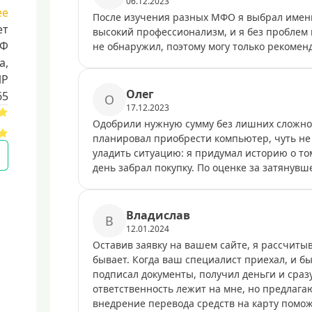
06.12.2023
ее
После изучения разных МФО я выбрал именн
ет
высокий профессионализм, и я без проблем 
РФ
не обнаружил, поэтому могу только рекомен
a,
ИР
Олег
65
О
17.12.2023
Одобрили нужную сумму без лишних сложност
планировал приобрести компьютер, чуть не 
уладить ситуацию: я придумал историю о том
день забрал покупку. По оценке за затянувш
Владислав
В
12.01.2024
Оставив заявку на вашем сайте, я рассчитыв
бывает. Когда ваш специалист приехал, и бы
подписал документы, получил деньги и сразу
ответственность лежит на мне, но предлагаю
внедрение перевода средств на карту помо