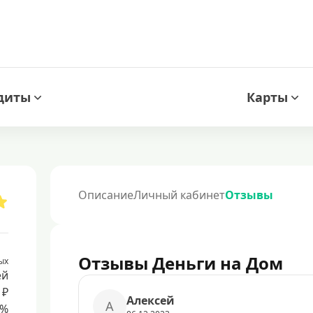
диты
Карты
Описание
Личный кабинет
Отзывы
Отзывы Деньги на Дом
ых
ей
 ₽
Алексей
А
8%