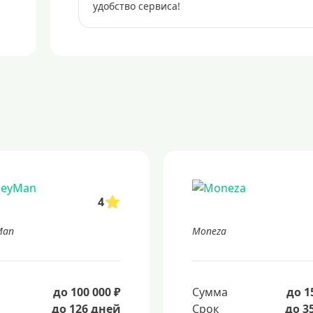
удобство сервиса!
4
Man
Moneza
а
до 100 000 ₽
Сумма
до 1
до 126 дней
Срок
до 3