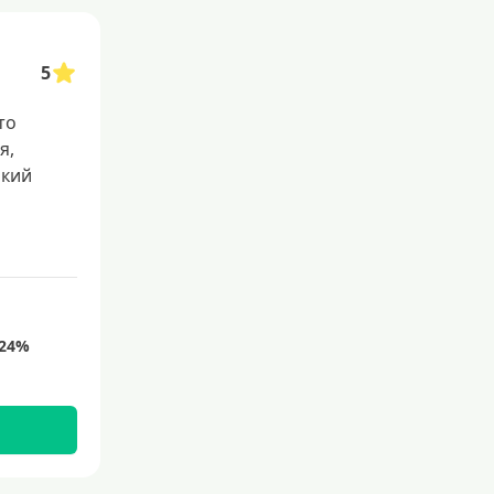
5
то
я,
окий