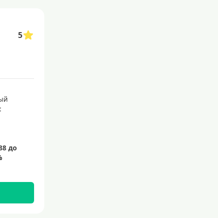
при отсутствии кредитной истории или с низким доходом. подобные карт
ют сэкономить время и избежать походов в банк. услуга доступна для но
5
ты с выгодными условиями и бонусами.
ными финансами. с их помощью можно совершать покупки в магазинах, опл
ные кредитные карты
ый
: