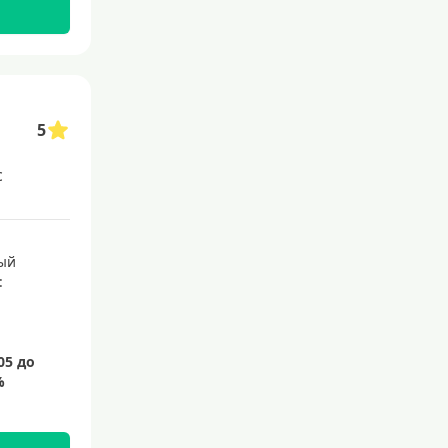
5
с
ый
: