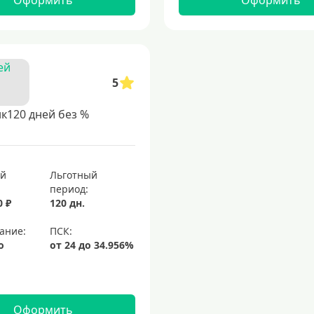
Оформить
Оформить
5
к120 дней без %
ый
Льготный
период:
0 ₽
120 дн.
ание:
о
Оформить