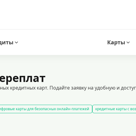
диты
Карты
переплат
ных кредитных карт. Подайте заявку на удобную и дос
фровые карты для безопасных онлайн-платежей
кредитные карты с в
редитные карты, доступные без отказа
беспроцентные кредитные карт
мными средствами без процентов в течение определенного времени. это 