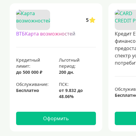
5
ВТБКарта возможностей
Кредит Е
финансо
предост
спектр у
Кредитный
Льготный
потребит
лимит:
период:
до 500 000 ₽
200 дн.
Обслуживание:
Обслужив
Бесплатно
Бесплатн
Оформить