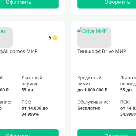
Оформить
Оформить
5
фAll games МИР
ТинькоффDrive МИР
ый
Льготный
Кредитный
Льготн
период:
лимит:
период
00 ₽
55 дн.
до 1 000 000 ₽
55 дн.
ание:
Обслуживание:
о
Бесплатно