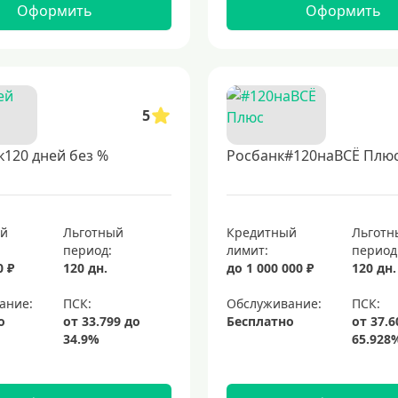
Оформить
Оформить
5
120 дней без %
Росбанк#120наВСЁ Плю
ый
Льготный
Кредитный
Льготн
период:
лимит:
период
0 ₽
120 дн.
до 1 000 000 ₽
120 дн.
ание:
Обслуживание:
о
Бесплатно