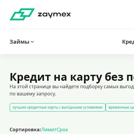
Займы
Кре
Кредит на карту без 
На этой странице вы найдете подборку самых выгод
по вашему запросу.
лучшие кредитные карты с выгодными условиями
временные ци
оформить кредитную карту через интернет
карты рассрочки
к
кредитные карты с льготным периодом позволяют пользоваться зае
Сортировка:
Лимит
Срок
кредитные карты для клиентов с испорченной кредитной историей