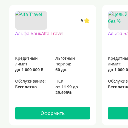
кредитные карты с простыми условиями оформления и минимальным
кредитные карты с доставкой на дом — это удобный способ получи
5
кредитные карты с льготным периодом 120 дней без начисления п
кредитные карты для каждого
Альфа БанкAlfa Travel
Альфа Б
кредитные карты visa — это популярный финансовый инструмент, к
элитные кредитные карты
кредитные карты для совершения пок
Кредитный
Льготный
Кредитн
лимит:
период:
лимит:
до 1 000 000 ₽
60 дн.
до 1 000 0
Обслуживание:
Обслужив
Бесплатно
Бесплатн
Оформить