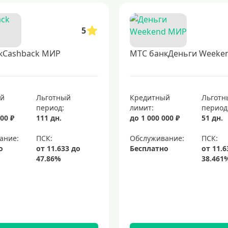
5
кCashback МИР
МТС банкДеньги Weeke
ый
Льготный
Кредитный
Льготн
период:
лимит:
период
00 ₽
111 дн.
до 1 000 000 ₽
51 дн.
ание:
Обслуживание:
о
Бесплатно