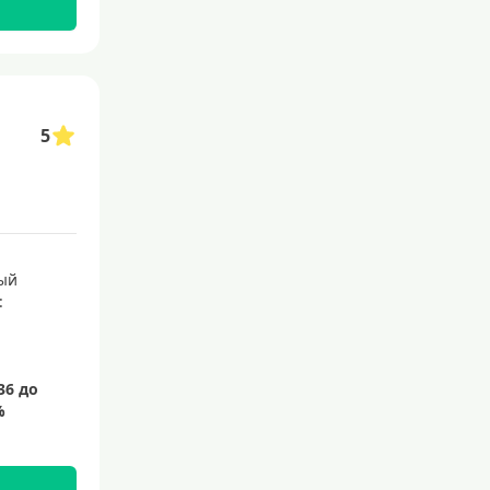
5
ый
: