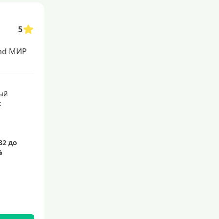
5
nd МИР
ый
: