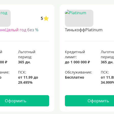
и требованиями для заемщиков. такие предложения часто доступны даже 
ть финансовый инструмент прямо к вам домой. такие предложения позволя
5
роцентов
кредитные карты с возвратом денег
топовые кредитные кар
анкЦелый год без %
ТинькоффPlatinum
оторый предоставляет держателям удобство и гибкость в управлении лич
упок
кредитные карты мир
платиновые кредитные карты
мгновен
ый
Льготный
Кредитный
Льготн
период:
лимит:
период
00 ₽
365 дн.
до 1 000 000 ₽
365 дн.
ание:
Обслуживание:
о
Бесплатно
Оформить
Оформить