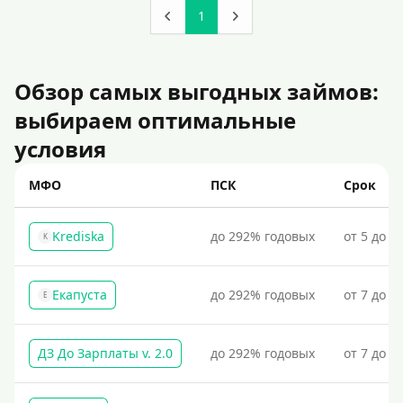
1
Обзор самых выгодных займов:
выбираем оптимальные
условия
МФО
ПСК
Срок
Krediska
до 292% годовых
от 5 до 3
K
Екапуста
до 292% годовых
от 7 до 2
Е
ДЗ До Зарплаты v. 2.0
до 292% годовых
от 7 до 3