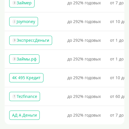
Займер
до 292% годовых
от 7 до 1
З
Joymoney
до 292% годовых
от 10 до 
J
ЭкспрессДеньги
до 292% годовых
от 1 до 1
Э
Займы.рф
до 292% годовых
от 1 до 3
З
4К 495 Кредит
до 292% годовых
от 10 до 
Tezfinance
до 292% годовых
от 60 до 
T
АД А Деньги
до 292% годовых
от 7 до 3