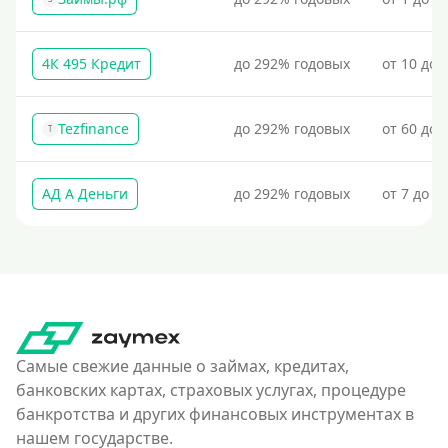
4К 495 Кредит
до 292% годовых
от 10 до 
Tezfinance
до 292% годовых
от 60 до 
T
АД А Деньги
до 292% годовых
от 7 до 3
Самые свежие данные о займах, кредитах,
банковских картах, страховых услугах, процедуре
банкротства и других финансовых инструментах в
нашем государстве.