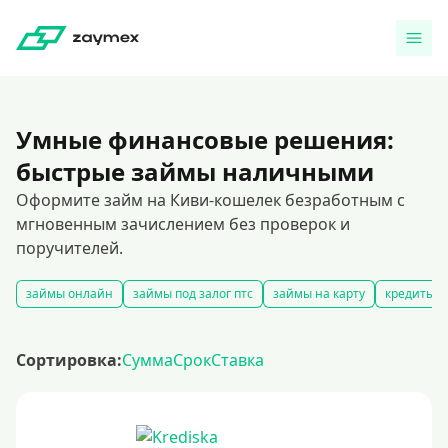
Умные финансовые решения:
быстрые займы наличными
Оформите займ на Киви-кошелек безработным с
мгновенным зачислением без проверок и
поручителей.
займы онлайн
займы под залог птс
займы на карту
кредиты и
Сортировка:
Сумма
Срок
Ставка