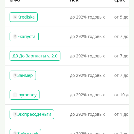
Krediska
до 292% годовых
от 5 до 3
K
Екапуста
до 292% годовых
от 7 до 2
Е
ДЗ До Зарплаты v. 2.0
до 292% годовых
от 7 до 3
Займер
до 292% годовых
от 7 до 1
З
Joymoney
до 292% годовых
от 10 до 
J
ЭкспрессДеньги
до 292% годовых
от 1 до 1
Э
Займы.рф
до 292% годовых
от 1 до 3
З