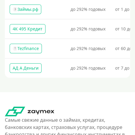
Займы.рф
до 292% годовых
от 1 до 3
З
4К 495 Кредит
до 292% годовых
от 10 до 
Tezfinance
до 292% годовых
от 60 до 
T
АД А Деньги
до 292% годовых
от 7 до 3
Самые свежие данные о займах, кредитах,
банковских картах, страховых услугах, процедуре
банкротства и других финансовых инструментах в