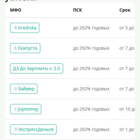
МФО
ПСК
Срок
Krediska
до 292% годовых
от 5 до 3
K
Екапуста
до 292% годовых
от 7 до 2
Е
ДЗ До Зарплаты v. 2.0
до 292% годовых
от 7 до 3
Займер
до 292% годовых
от 7 до 1
З
Joymoney
до 292% годовых
от 10 до 
J
ЭкспрессДеньги
до 292% годовых
от 1 до 1
Э