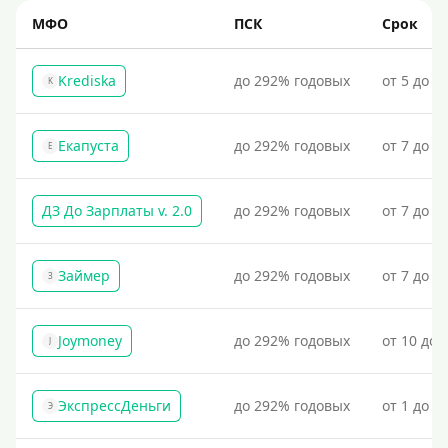
МФО
ПСК
Срок
Krediska
до 292% годовых
от 5 до 3
K
Екапуста
до 292% годовых
от 7 до 2
Е
ДЗ До Зарплаты v. 2.0
до 292% годовых
от 7 до 3
Займер
до 292% годовых
от 7 до 1
З
Joymoney
до 292% годовых
от 10 до 
J
ЭкспрессДеньги
до 292% годовых
от 1 до 1
Э