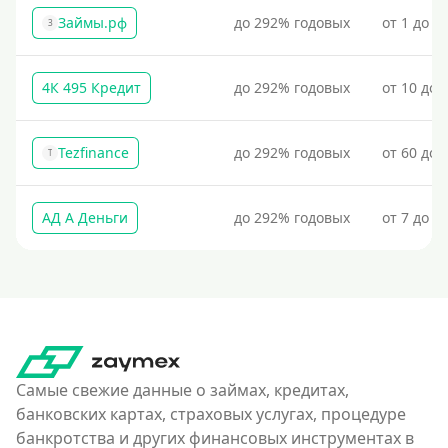
Займы.рф
до 292% годовых
от 1 до 3
З
4К 495 Кредит
до 292% годовых
от 10 до 
Tezfinance
до 292% годовых
от 60 до 
T
АД А Деньги
до 292% годовых
от 7 до 3
Самые свежие данные о займах, кредитах,
банковских картах, страховых услугах, процедуре
банкротства и других финансовых инструментах в